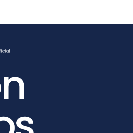
icial
on
os