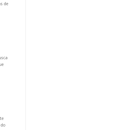
as de
usca
que
nte
 do